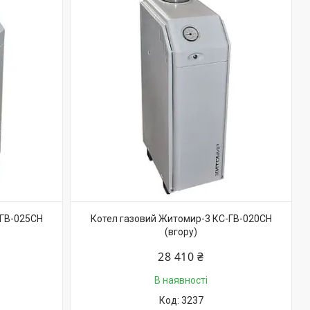
-ГВ-025СН
Котел газовий Житомир-3 КС-ГВ-020СН
(вгору)
28 410 ₴
В наявності
3237