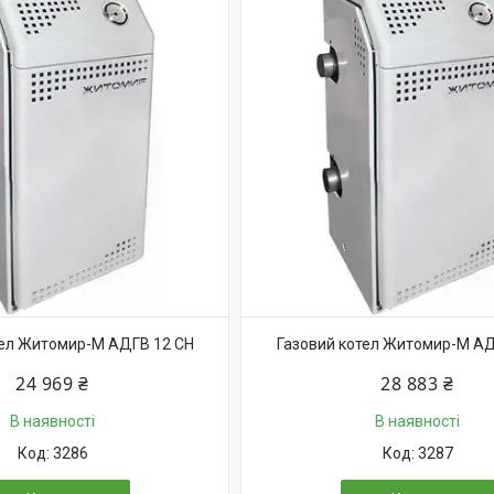
тел Житомир-М АДГВ 12 СН
Газовий котел Житомир-М АД
24 969 ₴
28 883 ₴
В наявності
В наявності
3286
3287