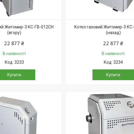
ий Житомир-3 КС-ГВ-012СН
Котел газовий Житомир-3 КС
(вгору)
(назад)
22 877 ₴
22 877 ₴
В наявності
В наявності
3233
3234
Купити
Купити