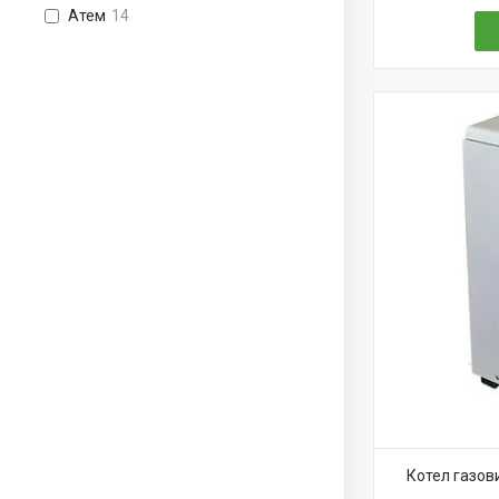
Атем
14
Котел газов