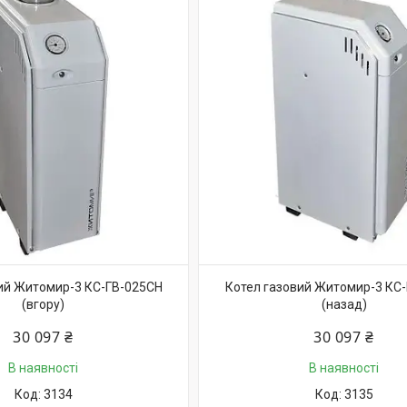
ий Житомир-3 КС-ГВ-025СН
Котел газовий Житомир-3 КС
(вгору)
(назад)
30 097 ₴
30 097 ₴
В наявності
В наявності
3134
3135