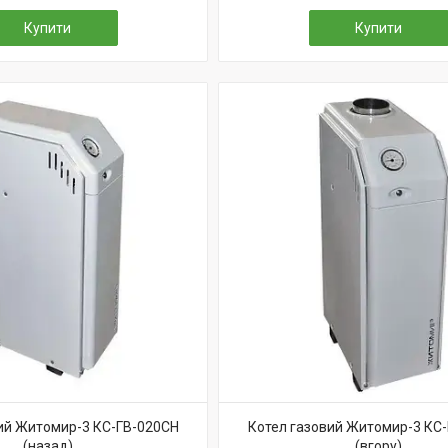
Купити
Купити
ий Житомир-3 КС-ГВ-020СН
Котел газовий Житомир-3 КС
(назад)
(вгору)