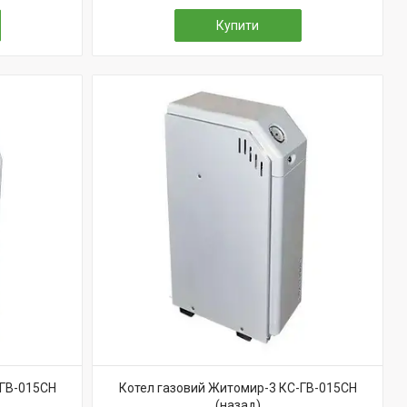
Купити
-ГВ-015СН
Котел газовий Житомир-3 КС-ГВ-015СН
(назад)