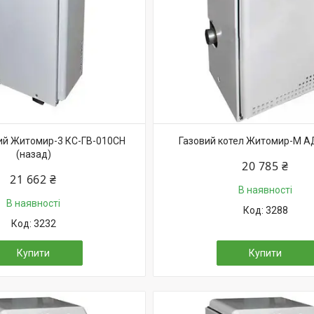
ий Житомир-3 КС-ГВ-010СН
Газовий котел Житомир-М А
(назад)
20 785 ₴
21 662 ₴
В наявності
В наявності
3288
3232
Купити
Купити