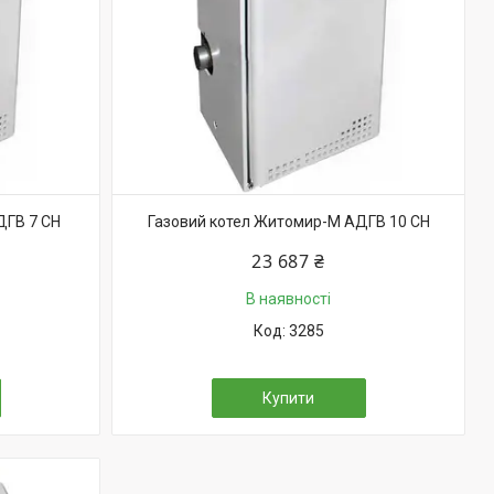
ДГВ 7 СН
Газовий котел Житомир-М АДГВ 10 СН
23 687 ₴
В наявності
3285
Купити