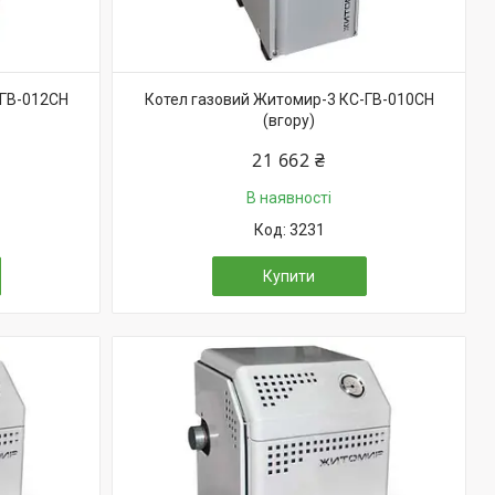
-ГВ-012СН
Котел газовий Житомир-3 КС-ГВ-010СН
(вгору)
21 662 ₴
В наявності
3231
Купити