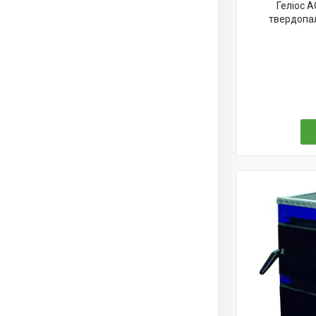
Геліос 
твердопал