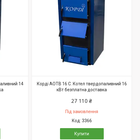
паливний 14
Корді АОТВ 16 С. Котел твердопаливний 16
ка
кВт безплатна доставка
27 110 ₴
Під замовлення
3366
Купити