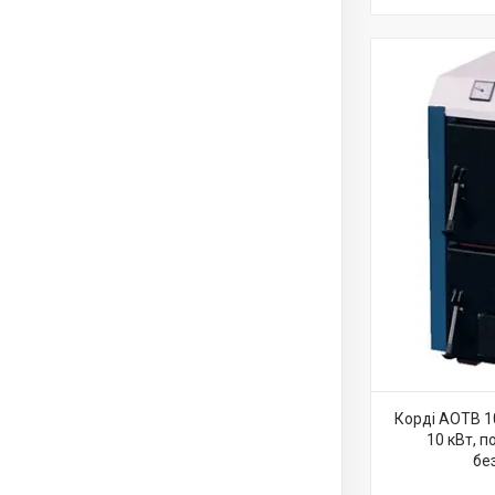
Корді АОТВ 1
10 кВт, 
бе