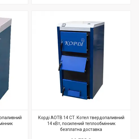
допаливний
Корді АОТВ 14 СТ. Котел твердопаливний
мінник
14 кВт, посилений теплообмінник
безплатна доставка