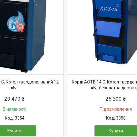
 С. Котел твердопаливний 12
Корді АОТВ 14 С. Котел твердо
кВт
кВт безплатна достав
20 470 ₴
26 300 ₴
В наявності
Під замовлення
3354
3358
Купити
Купити