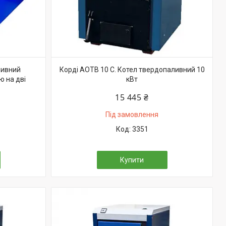
ливний
Корді АОТВ 10 С. Котел твердопаливний 10
ю на дві
кВт
15 445 ₴
Під замовлення
3351
Купити