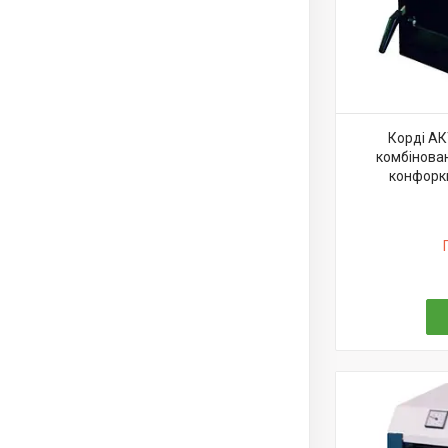
Корді АК
комбінован
конфорки