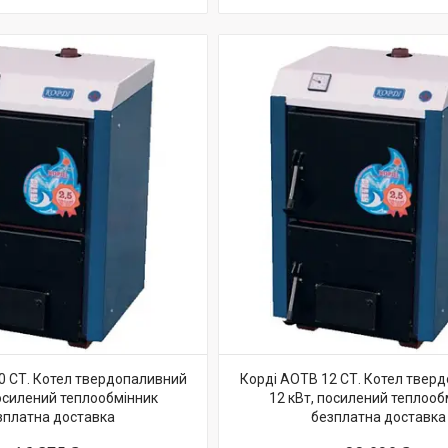
0 СТ. Котел твердопаливний
Корді АОТВ 12 СТ. Котел твер
посилений теплообмінник
12 кВт, посилений теплооб
зплатна доставка
безплатна доставка