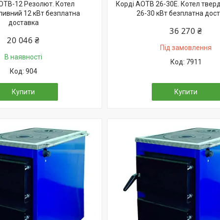
АОТВ-12 Резолют. Котел
Корді АОТВ 26-30Е. Котел тве
ивний 12 кВт безплатна
26-30 кВт безплатна дос
доставка
36 270 ₴
20 046 ₴
Під замовлення
В наявності
7911
904
Купити
Купити