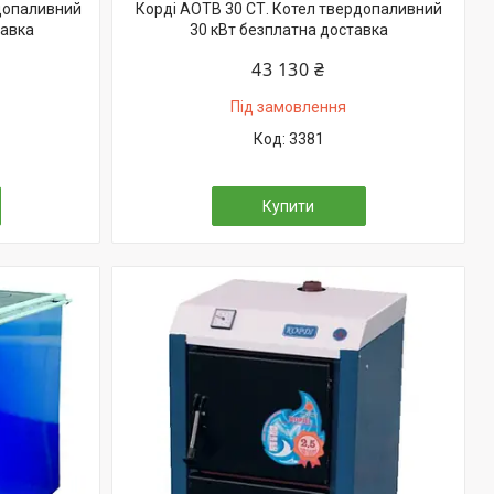
рдопаливний
Корді АОТВ 30 СТ. Котел твердопаливний
тавка
30 кВт безплатна доставка
43 130 ₴
Під замовлення
3381
Купити