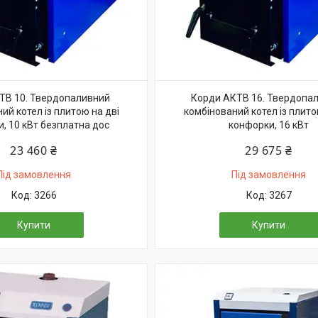
ТВ 10. Твердопаливний
Корди АКТВ 16. Твердопа
ий котел із плитою на дві
комбінований котел із плито
, 10 кВт безплатна дос
конфорки, 16 кВт
23 460 ₴
29 675 ₴
Під замовлення
Під замовлення
3266
3267
Купити
Купити