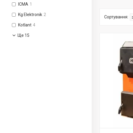
ICMA
1
Kg Elektronik
2
Kotlant
4
Ще 15