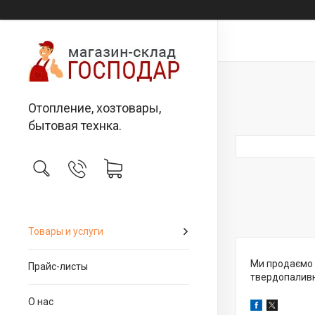
Отопление, хозтовары,
бытовая технка.
Товары и услуги
Ми продаємо п
Прайс-листы
твердопаливні
О нас