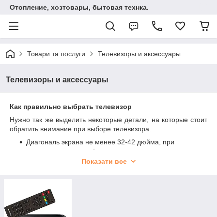
Отопление, хозтовары, бытовая технка.
Товари та послуги
Телевизоры и аксессуары
Телевизоры и аксессуары
Как правильно выбрать телевизор
Нужно так же выделить некоторые детали, на которые стоит
обратить внимание при выборе телевизора.
Диагональ экрана не менее 32-42 дюйма, при
установки такого устройства на оптимальном
расстоянии 2.5-3 метра, не будет потери качества
Показати все
изображения.
HDMI и USB разъёмы, допускает подключение
гаджетов для просмотра любимых фотографии и
других файлов на большом экране с повышенной
чёткостью и естественностью изображения.