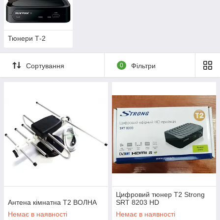
Вбудований тв тюнер з діапазонами DVB-C, DVB-S2,
DVB-T2, розширює доступ для перегляду цифрового
телебачення і надалі не вводить в додаткові витрати.
100Гц прийнятна частота оновлення панелі в
Тюнери Т-2
сучасних джерелах передачі інформації, це впливає на
чіткість зображення на екрані.
Сортування
0
Фільтри
Товщина телевізора залежить від підсвічування.
Більш тонкі з бічним підсвічуванням, ці моделі підійдуть
для монтажу на стіну і більш габаритні з підсвічуванням
позаду.
Таймер автоматичного відключення, підійде для
любителів нічного перегляду.
Перш ніж купити телевізор, важливо порівняти ціни на різні
моделі, проаналізувати перераховані вище фактори і
зупинити вибір на тому телевізорі, який буде точно підходити
під ваші вимоги.
Цифровий тюнер Т2 Strong
Антена кімнатна Т2 ВОЛНА
SRT 8203 HD
Немає в наявності
Немає в наявності