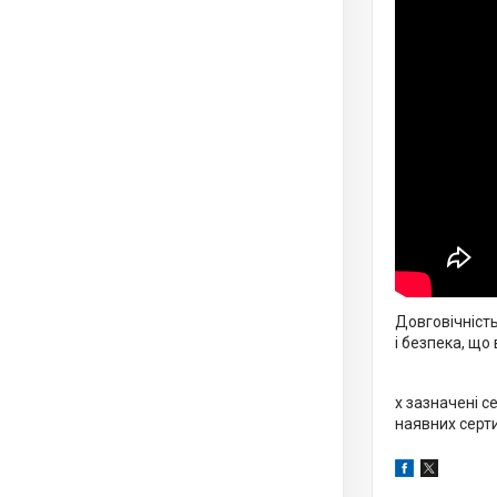
Довговічність
і безпека, що
х зазначені с
наявних серти