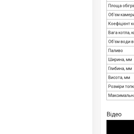
Площа обігрів
Об'єм камери
Коефіцієнт ко
Вага котла, к
Об'єм води в 
Паливо
Ширина, мм
Глибина, мм
Висота, мм
Розміри топ
Максимальна 
Відео