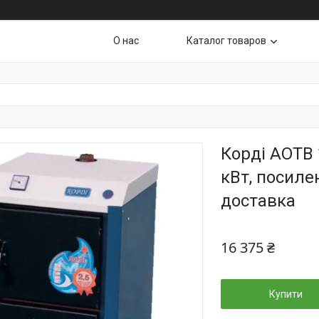
О нас
Каталог товаров
Корді АОТВ 
кВт, посиле
доставка
16 375 ₴
Купити