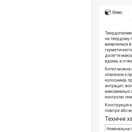
Опис
Твердопаливн
на твердому п
виявлялися й 
герметичність
досягти макс
вдома, а отже
Котел можна 
опалення з п
колосників, п
антрацит, всі
максимальні 
контролю тем
Конструкція 
повітря або м
Технічні 
Номінальна п