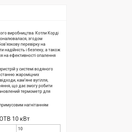
ого виробництва. Котли Корді
сконалювалася, згодом
бов'язкову перевірку на
 надійність і безпеку, а також
ся на ефективності опалення
истрій у системі водяного
истанню жароміцних
ідходи, кам'яне вугілля,
оряння, що дає змогу робити
тановлений термометр для
 примусовим нагнітанням
АОТВ 10 кВт
10