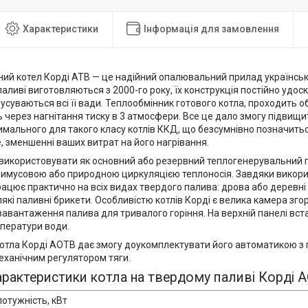
Характеристики
Інформація для замовлення
ий котел Корді АТВ — це надійний опалювальний прилад українськ
аливі виготовляються з 2000-го року, їх конструкція постійно удо
усуваються всі її вади. Теплообмінник готового котла, проходить о
 через нагнітання тиску в 3 атмосфери. Все це дало змогу підвищити
имального для такого класу котлів ККД, що безсумнівно позначить
, зменшенні ваших витрат на його нагрівання.
використовувати як основний або резервний теплогенерувальний пр
римусовою або природною циркуляцією теплоносія. Завдяки викор
рацює практично на всіх видах твердого палива: дрова або деревні в
лякі паливні брикети. Особливістю котлів Корді є велика камера зг
завантаження палива для тривалого горіння. На верхній панелі вс
ператури води.
котла Корді АОТВ дає змогу доукомплектувати його автоматикою з
еханічним регулятором тяги.
характеристики котла на твердому паливі Корді 
отужність, кВт