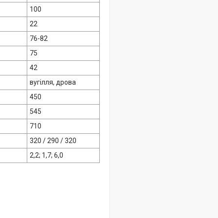
100
22
76-82
75
42
вугілля, дрова
450
545
710
320 / 290 / 320
2,2; 1,7; 6,0