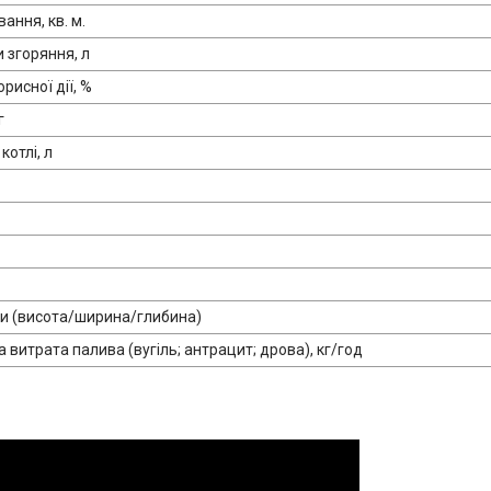
ання, кв. м.
 згоряння, л
рисної дії, %
г
котлі, л
ки (висота/ширина/глибина)
витрата палива (вугіль; антрацит; дрова), кг/год