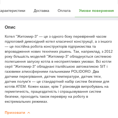
арактеристики
Доставка
Оплата
Умови повернення
Опис
Котел "Житомир-3" — це з одного боку перевірений часом
підлоговий димохідний котел класичної конструкції, а з іншого
— це постійна робота конструкторів підприємства та
впровадження нових технічних рішень. Так, наприклад, з 2012
року більшість моделей "Житомир-3" обладнується системою
полегшення запуску котла в несприятливих умовах. Всі котли
серії "Житомир-3" обладнані італійською автоматикою SIT і
газовими атмосферними пальниками POLIDORO. Два
датчики перегрівання, датчик температури, датчик тяги,
датчик полум'я — це стандартний набір систем безпеки для
котлів АТЕМ. Кожен казан, крім 7 різновидів випробувань на
герметичність, працездатність і спрацьовування систем
безпеки, проходить також перевірку на роботу в
екстремальних режимах.
Приховати