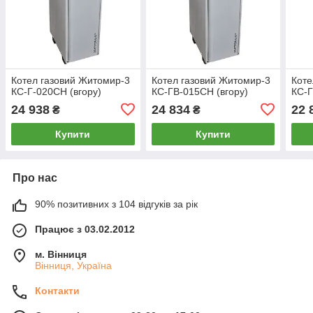
Котел газовий Житомир-3
Котел газовий Житомир-3
Коте
КС-Г-020СН (вгору)
КС-ГВ-015СН (вгору)
КС-Г
24 938
24 834
22 
₴
₴
Купити
Купити
Про нас
90% позитивних з 104 відгуків за рік
Працює з 03.02.2012
м. Вінниця
Вінниця, Україна
Контакти