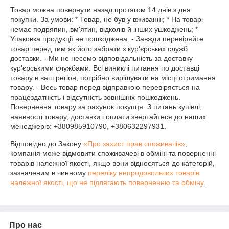
Товар можна повернути назад протягом 14 днів з дня 
покупки. За умови: * Товар, не був у вживанні; * На товарі 
немає подряпин, вм'ятин, відколів й інших ушкоджень; * 
Упаковка продукції не пошкоджена. - Завжди перевіряйте 
товар перед тим як його забрати з кур'єрських служб 
доставки. - Ми не несемо відповідальність за доставку 
кур'єрськими службами. Всі виниклі питання по доставці 
товару в ваш регіон, потрібно вирішувати на місці отримання 
товару. - Весь товар перед відправкою перевіряється на 
працездатність і відсутність зовнішніх пошкоджень. 
Повернення товару за рахунок покупця. З питань купівлі, 
наявності товару, доставки і оплати звертайтеся до наших 
менеджерів: +380985910790, +380632297931.
Відповідно до Закону
«Про захист прав споживачів»
,
компанія може відмовити споживачеві в обміні та поверненні
товарів належної якості, якщо вони відносяться до категорій,
зазначеним в чинному
переліку непродовольчих товарів
належної якості, що не підлягають поверненню та обміну
.
Про нас