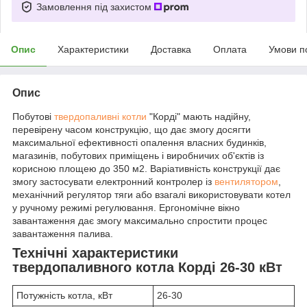
Замовлення під захистом
Опис
Характеристики
Доставка
Оплата
Умови п
Опис
Побутові
твердопаливні котли
"Корді" мають надійну,
перевірену часом конструкцію, що дає змогу досягти
максимальної ефективності опалення власних будинків,
магазинів, побутових приміщень і виробничих об'єктів із
корисною площею до 350 м2. Варіативність конструкції дає
змогу застосувати електронний контролер із
вентилятором
,
механічний регулятор тяги або взагалі використовувати котел
у ручному режимі регулювання. Ергономічне вікно
завантаження дає змогу максимально спростити процес
завантаження палива.
Технічні характеристики
твердопаливного котла Корді 26-30 кВт
Потужність котла, кВт
26-30