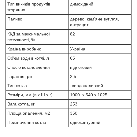
Тип викидів продуктів
димохідний
згоряння
Паливо
дерево, кам'яне вугілля,
антрацит
ККД за максимальної
82
потужності, %
Країна виробник
Україна
Об'єм води в котлі, л
65
Спосіб встановлення
підлоговий
Гарантія, рік
2,5
Тип котла
твердопаливний
Розміри, мм (в х Ш х г)
1000 х 540 х 1025
Вага котла, кг
253
Площа опалення, м2
350
Призначення котла
одноконтурний