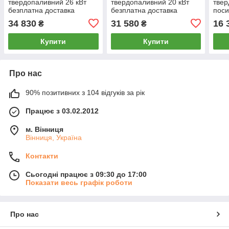
твердопаливний 26 кВт
твердопаливний 20 кВт
твер
безплатна доставка
безплатна доставка
поси
безп
34 830
31 580
16 
₴
₴
Купити
Купити
Про нас
90% позитивних з 104 відгуків за рік
Працює з 03.02.2012
м. Вінниця
Вінниця, Україна
Контакти
Сьогодні працює з 09:30 до 17:00
Показати весь графік роботи
Про нас