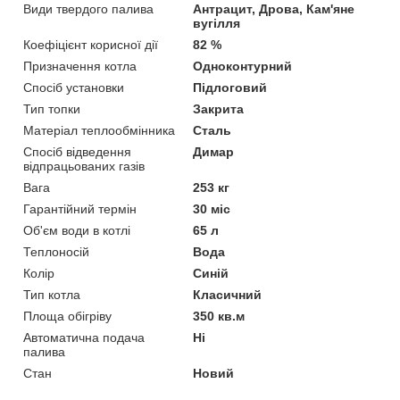
Види твердого палива
Антрацит, Дрова, Кам'яне
вугілля
Коефіцієнт корисної дії
82 %
Призначення котла
Одноконтурний
Спосіб установки
Підлоговий
Тип топки
Закрита
Матеріал теплообмінника
Сталь
Спосіб відведення
Димар
відпрацьованих газів
Вага
253 кг
Гарантійний термін
30 міс
Об'єм води в котлі
65 л
Теплоносій
Вода
Колір
Синій
Тип котла
Класичний
Площа обігріву
350 кв.м
Автоматична подача
Ні
палива
Стан
Новий