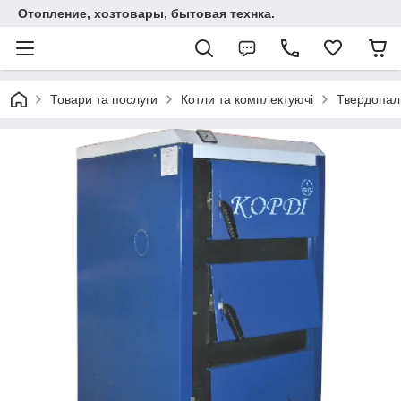
Отопление, хозтовары, бытовая технка.
Товари та послуги
Котли та комплектуючі
Твердопал