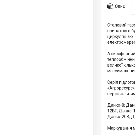
Опис
Сталевий газ
приватного б
циркуляцією.
електромереж
Атмосферний 
теплообмінник
великої кільк
максимальний 
Серія підлого
«Агроресурс».
вертикальним
Данко-8; Дан
12ВГ; Данко-1
Данко-20B; Д
Маркування 