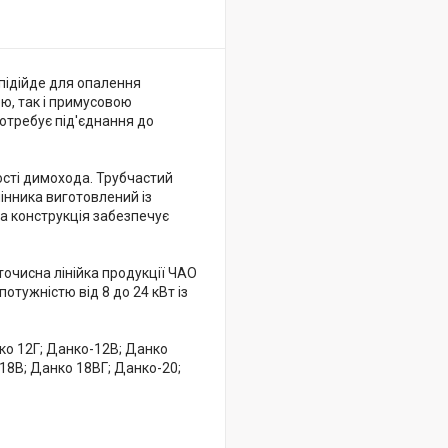
підійде для опалення
ю, так і примусовою
отребує під'єднання до
сті димохода. Трубчастий
мінника виготовлений із
ка конструкція забезпечує
точисна лінійка продукції ЧАО
отужністю від 8 до 24 кВт із
ко 12Г; Данко-12B; Данко
18B; Данко 18ВГ; Данко-20;