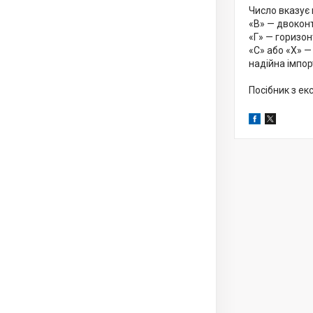
Число вказує 
«В» — двоконт
«Г» — горизон
«С» або «Х» —
надійна імпор
Посібник з ек