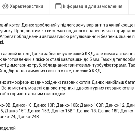
Характеристики
Інформація для замовлення
овий котел Данко зроблений у підлоговому варіанті та якнайкраще 
удинку. Працюватиме в системах водяного опалення як із природно
 Агрегат обладнаний автоматикою регулювання й безпеки, яка не п
і.
газовий котел Данко забезпечує високий ККД, але вимагає наявно
 виготовлений із якісної сталі завтовшки до 5 мм. Газохід теплооб
ості димогарних труб, обладнаних гвинтовими турбулізаторами. Та
відбір тепла димових газів, а отже, і високий ККД.
вих атмосферних (димохідних) газових котлів Данко найбільш бага
 Вона містить моделі одноконтурних і двоконтурних газових котлів п
 або горизонтальним газоходом.
ко-8В; Данко-10; Данко 10Г; Данко-10B; Данко 10ВГ; Данко-12; Дан
5; Данко 15Г; Данко-15B; Данко 15ВГ; Данко-18; Данко 18Г; Данко-
анко-24; Данко-24B.
моделей: