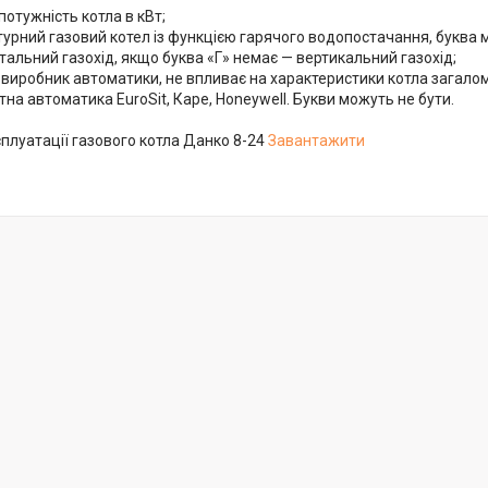
потужність котла в кВт;
урний газовий котел із функцією гарячого водопостачання, буква 
тальний газохід, якщо буква «Г» немає — вертикальний газохід;
 виробник автоматики, не впливає на характеристики котла загалом
тна автоматика EuroSit, Каре, Honeywell. Букви можуть не бути.
сплуатації газового котла Данко 8-24
Завантажити