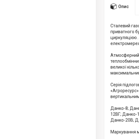
Опис
Сталевий газ
приватного б
циркуляцією.
електромереж
Атмосферний 
теплообмінник
великої кільк
максимальний 
Серія підлого
«Агроресурс».
вертикальним
Данко-8; Дан
12ВГ; Данко-1
Данко-20B; Д
Маркування 