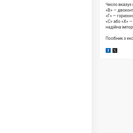
Число вказує 
«В» — двоконт
«Г» — горизон
«С» або «Х» —
надійна імпор
Посібник з ек