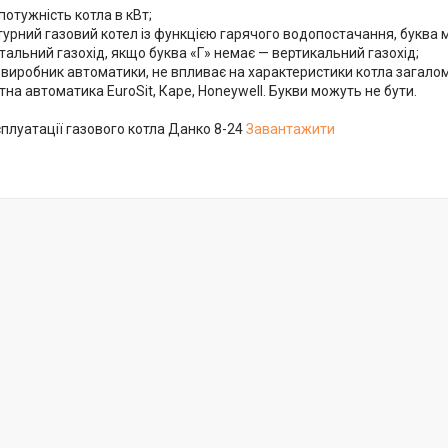
потужність котла в кВт;
урний газовий котел із функцією гарячого водопостачання, буква 
тальний газохід, якщо буква «Г» немає — вертикальний газохід;
 виробник автоматики, не впливає на характеристики котла загалом
тна автоматика EuroSit, Каре, Honeywell. Букви можуть не бути.
сплуатації газового котла Данко 8-24
Завантажити