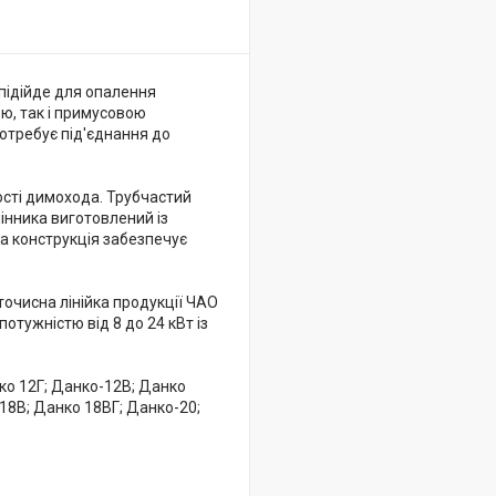
підійде для опалення
ю, так і примусовою
отребує під'єднання до
сті димохода. Трубчастий
мінника виготовлений із
ка конструкція забезпечує
точисна лінійка продукції ЧАО
отужністю від 8 до 24 кВт із
ко 12Г; Данко-12B; Данко
18B; Данко 18ВГ; Данко-20;