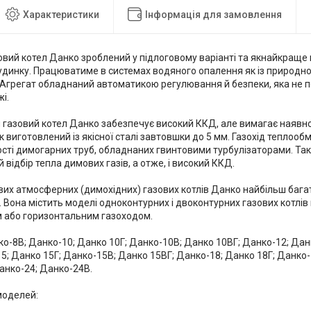
Характеристики
Інформація для замовлення
овий котел Данко зроблений у підлоговому варіанті та якнайкраще 
удинку. Працюватиме в системах водяного опалення як із природно
 Агрегат обладнаний автоматикою регулювання й безпеки, яка не п
і.
газовий котел Данко забезпечує високий ККД, але вимагає наявно
 виготовлений із якісної сталі завтовшки до 5 мм. Газохід теплооб
ості димогарних труб, обладнаних гвинтовими турбулізаторами. Та
відбір тепла димових газів, а отже, і високий ККД.
вих атмосферних (димохідних) газових котлів Данко найбільш бага
 Вона містить моделі одноконтурних і двоконтурних газових котлів п
 або горизонтальним газоходом.
ко-8В; Данко-10; Данко 10Г; Данко-10B; Данко 10ВГ; Данко-12; Дан
5; Данко 15Г; Данко-15B; Данко 15ВГ; Данко-18; Данко 18Г; Данко-
анко-24; Данко-24B.
моделей: