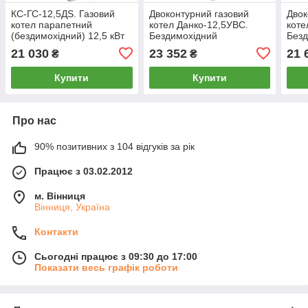
КС-ГС-12,5ДS. Газовий
Двоконтурний газовий
Двок
котел парапетний
котел Данко-12,5УВС.
коте
(бездимохідний) 12,5 кВт
Бездимохідний
Безд
ТермоБар
(парапетний) 12,5 кВт
(пар
21 030
23 352
21 
₴
₴
Купити
Купити
Про нас
90% позитивних з 104 відгуків за рік
Працює з 03.02.2012
м. Вінниця
Вінниця, Україна
Контакти
Сьогодні працює з 09:30 до 17:00
Показати весь графік роботи