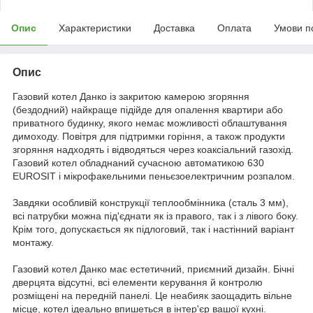
Опис
Характеристики
Доставка
Оплата
Умови п
Опис
Газовий котел Данко із закритою камерою згоряння
(бездодний) найкраще підійде для опалення квартири або
приватного будинку, якого немає можливості облаштування
димоходу. Повітря для підтримки горіння, а також продукти
згоряння надходять і відводяться через коаксіальний газохід.
Газовий котел обладнаний сучасною автоматикою 630
EUROSIT і мікрофакельними пеньєзоелектричним розпалом.
Завдяки особливій конструкції теплообмінника (сталь 3 мм),
всі патрубки можна під'єднати як із правого, так і з лівого боку.
Крім того, допускається як підлоговий, так і настінний варіант
монтажу.
Газовий котел Данко має естетичний, приємний дизайн. Бічні
дверцята відсутні, всі елементи керування й контролю
розміщені на передній панелі. Це неабияк заощадить вільне
місце, котел ідеально впишеться в інтер'єр вашої кухні.