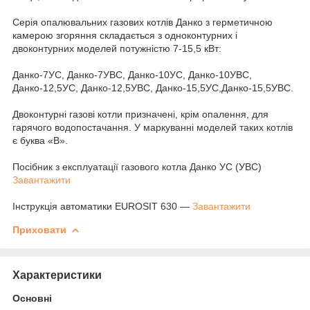
Серія опалювальних газових котлів Данко з герметичною
камерою згоряння складається з одноконтурних і
двоконтурних моделей потужністю 7-15,5 кВт:
Данко-7УС, Данко-7УВС, Данко-10УС, Данко-10УВС,
Данко-12,5УС, Данко-12,5УВС, Данко-15,5УС,Данко-15,5УВС.
Двоконтурні газові котли призначені, крім опалення, для
гарячого водопостачання. У маркуванні моделей таких котлів
є буква «В».
Посібник з експлуатації газового котла Данко УС (УВС)
Завантажити
Інструкція автоматики EUROSIT 630 —
Завантажити
Приховати
Характеристики
Основні