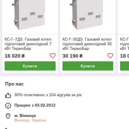
КС-Г-7ДS. Газовий котел
КС-Г-30ДS. Газовий котел
КС-Г
підлоговий димохідний 7
підлоговий димохідний 30
підл
кВт ТермоБар
кВт ТермоБар
кВт 
16 020
30 190
18 
₴
₴
Купити
Купити
Про нас
90% позитивних з 104 відгуків за рік
Працює з 03.02.2012
м. Вінниця
Вінниця, Україна