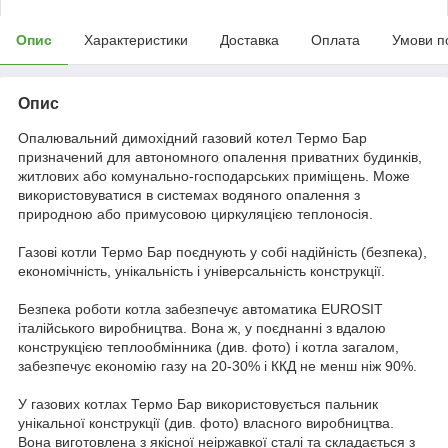
Опис
Характеристики
Доставка
Оплата
Умови п
Опис
Опалювальний димохідний газовий котел Термо Бар
призначений для автономного опалення приватних будинків,
житлових або комунально-господарських приміщень. Може
використовуватися в системах водяного опалення з
природною або примусовою циркуляцією теплоносія.
Газові котли Термо Бар поєднують у собі надійність (безпека),
економічність, унікальність і універсальність конструкції.
Безпека роботи котла забезпечує автоматика EUROSIT
італійського виробництва. Вона ж, у поєднанні з вдалою
конструкцією теплообмінника (див. фото) і котла загалом,
забезпечує економію газу на 20-30% і ККД не менш ніж 90%.
У газових котлах Термо Бар використовується пальник
унікальної конструкції (див. фото) власного виробництва.
Вона виготовлена з якісної неіржавкої сталі та складається з