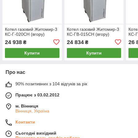
Котел газовий Житомир-3
Котел газовий Житомир-3
Коте
КС-Г-020СН (вгору)
КС-ГВ-015СН (вгору)
КС-Г
24 938
24 834
26 
₴
₴
Купити
Купити
Про нас
90% позитивних з 104 відгуків за рік
Працює з 03.02.2012
м. Вінниця
Вінниця, Україна
Контакти
Сьогодні вихідний
Показати весь графік роботи