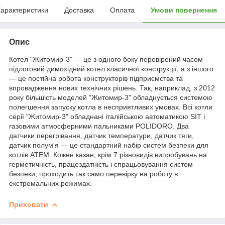
арактеристики
Доставка
Оплата
Умови повернення
Опис
Котел "Житомир-3" — це з одного боку перевірений часом
підлоговий димохідний котел класичної конструкції, а з іншого
— це постійна робота конструкторів підприємства та
впровадження нових технічних рішень. Так, наприклад, з 2012
року більшість моделей "Житомир-3" обладнується системою
полегшення запуску котла в несприятливих умовах. Всі котли
серії "Житомир-3" обладнані італійською автоматикою SIT і
газовими атмосферними пальниками POLIDORO. Два
датчики перегрівання, датчик температури, датчик тяги,
датчик полум'я — це стандартний набір систем безпеки для
котлів АТЕМ. Кожен казан, крім 7 різновидів випробувань на
герметичність, працездатність і спрацьовування систем
безпеки, проходить так само перевірку на роботу в
екстремальних режимах.
Приховати