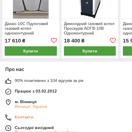
Данко-10С Підлоговий
Димохідний газовий котел
Данк
газовий котел
Проскурів АОГВ-10В
газо
одноконтурний
Одноконтурний
одно
димохідний 10 кВт
димо
17 610
18 400
15 
₴
₴
Купити
Купити
Про нас
90% позитивних з 104 відгуків за рік
Працює з 03.02.2012
м. Вінниця
Вінниця, Україна
Контакти
Сьогодні вихідний