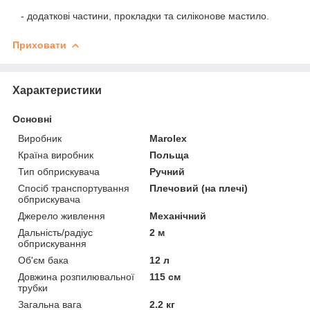
-
додаткові частини, прокладки та силіконове мастило.
Приховати
Характеристики
Основні
Виробник
Marolex
Країна виробник
Польща
Тип обприскувача
Ручний
Спосіб транспортування
Плечовий (на плечі)
обприскувача
Джерело живлення
Механічний
Дальність/радіус
2 м
обприскування
Об'єм бака
12 л
Довжина розпилювальної
115 см
трубки
Загальна вага
2.2 кг