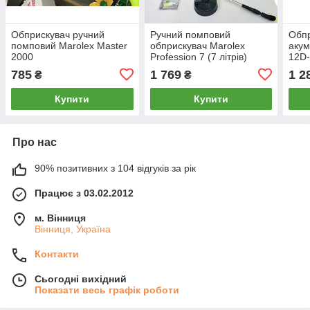
Обприскувач ручний
Ручний помповий
Обп
помповий Marolex Master
обприскувач Marolex
акум
2000
Profession 7 (7 літрів)
12D-
785
1 769
1 2
₴
₴
Купити
Купити
Про нас
90% позитивних з 104 відгуків за рік
Працює з 03.02.2012
м. Вінниця
Вінниця, Україна
Контакти
Сьогодні вихідний
Показати весь графік роботи