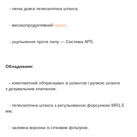
-
легка довга телескопічна штанга
;
-
високопродуктивний
насос
;
-
ущільнення проти пилу — Система APS.
Обладнання:
-
комплектний обприскувач зі шлангом і ручкою штанги
з дозувальним клапаном
;
-
телескопічна штанга з регульованою форсункою МR1,5
мм;
-
заливна воронка із сітковим фільтром;