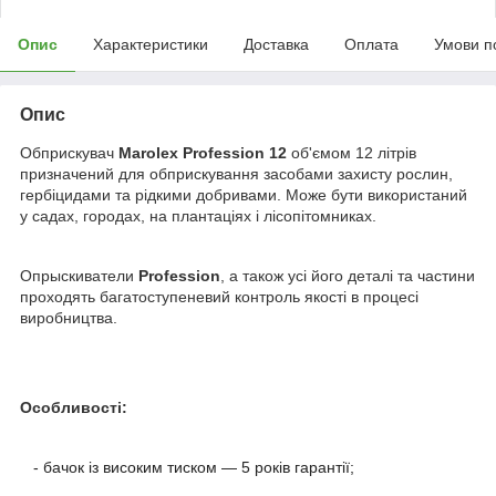
Опис
Характеристики
Доставка
Оплата
Умови п
Опис
Обприскувач
Marolex Profession 12
об'ємом 12 літрів
призначений для обприскування засобами захисту рослин,
гербіцидами та рідкими добривами. Може бути використаний
у садах, городах, на плантаціях і лісопітомниках.
Опрыскиватели
Profession
, а також усі його деталі та частини
проходять багатоступеневий контроль якості в процесі
виробництва.
Особливості:
-
бачок із високим тиском — 5 років гарантії
;