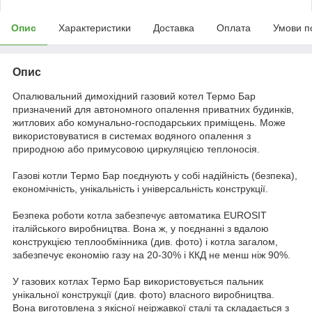
Опис
Характеристики
Доставка
Оплата
Умови п
Опис
Опалювальний димохідний газовий котел Термо Бар
призначений для автономного опалення приватних будинків,
житлових або комунально-господарських приміщень. Може
використовуватися в системах водяного опалення з
природною або примусовою циркуляцією теплоносія.
Газові котли Термо Бар поєднують у собі надійність (безпека),
економічність, унікальність і універсальність конструкції.
Безпека роботи котла забезпечує автоматика EUROSIT
італійського виробництва. Вона ж, у поєднанні з вдалою
конструкцією теплообмінника (див. фото) і котла загалом,
забезпечує економію газу на 20-30% і ККД не менш ніж 90%.
У газових котлах Термо Бар використовується пальник
унікальної конструкції (див. фото) власного виробництва.
Вона виготовлена з якісної неіржавкої сталі та складається з