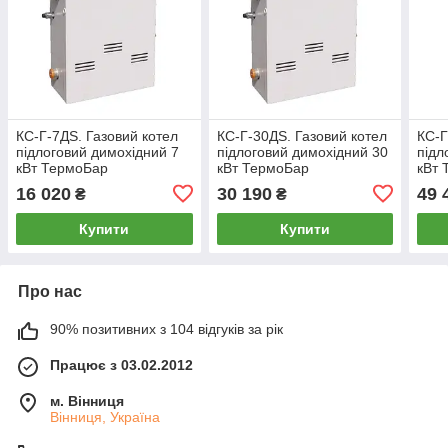
КС-Г-7ДS. Газовий котел
КС-Г-30ДS. Газовий котел
КС-Г
підлоговий димохідний 7
підлоговий димохідний 30
підл
кВт ТермоБар
кВт ТермоБар
кВт 
16 020
30 190
49 
₴
₴
Купити
Купити
Про нас
90% позитивних з 104 відгуків за рік
Працює з 03.02.2012
м. Вінниця
Вінниця, Україна