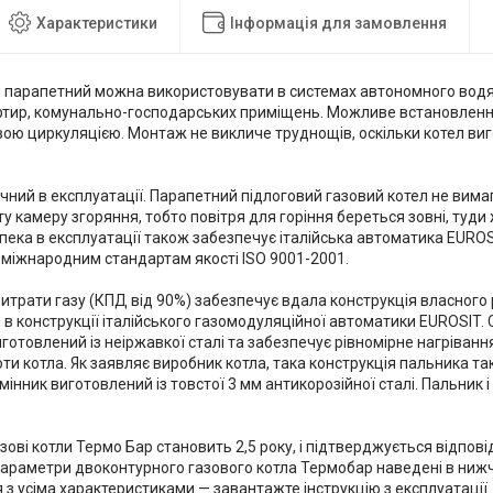
Характеристики
Інформація для замовлення
л парапетний можна використовувати в системах автономного вод
артир, комунально-господарських приміщень. Можливе встановлення
вою циркуляцією. Монтаж не викличе труднощів, оскільки котел ви
чний в експлуатації. Парапетний підлоговий газовий котел не вим
ту камеру згоряння, тобто повітря для горіння береться зовні, туд
пека в експлуатації також забезпечує італійська автоматика EUROSI
 міжнародним стандартам якості ISO 9001-2001.
итрати газу (КПД від 90%) забезпечує вдала конструкція власного
в конструкції італійського газомодуляційної автоматики EUROSIT. 
иготовлений із неіржавкої сталі та забезпечує рівномірне нагріванн
и котла. Як заявляє виробник котла, така конструкція пальника т
мінник виготовлений із товстої 3 мм антикорозійної сталі. Пальник 
азові котли Термо Бар становить 2,5 року, і підтверджується відпо
 Параметри двоконтурного газового котла Термобар наведені в нижч
з усіма характеристиками — завантажте інструкцію з експлуатації.