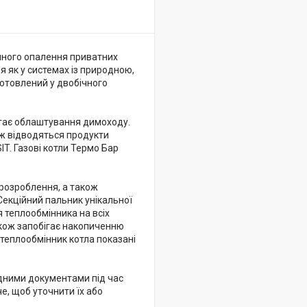
яного опалення приватних
 як у системах із природною,
готовлений у двобічного
агає облаштування димоходу.
и ж відводяться продукти
T. Газові котли Термо Бар
 розроблення, а також
Секційний пальник унікальної
я теплообмінника на всіх
акож запобігає накопиченню
і теплообмінник котла показані
відними документами під час
е, щоб уточнити їх або