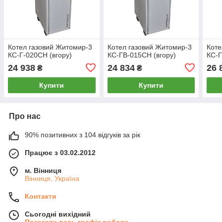
Котел газовий Житомир-3
Котел газовий Житомир-3
Коте
КС-Г-020СН (вгору)
КС-ГВ-015СН (вгору)
КС-Г
24 938
24 834
26 
₴
₴
Купити
Купити
Про нас
90% позитивних з 104 відгуків за рік
Працює з 03.02.2012
м. Вінниця
Вінниця, Україна
Контакти
Сьогодні вихідний
Показати весь графік роботи