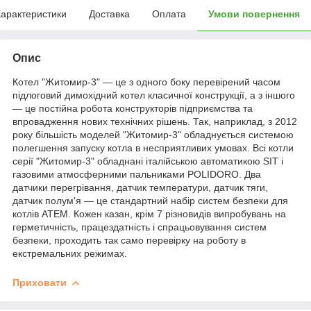
арактеристики
Доставка
Оплата
Умови повернення
Опис
Котел "Житомир-3" — це з одного боку перевірений часом
підлоговий димохідний котел класичної конструкції, а з іншого
— це постійна робота конструкторів підприємства та
впровадження нових технічних рішень. Так, наприклад, з 2012
року більшість моделей "Житомир-3" обладнується системою
полегшення запуску котла в несприятливих умовах. Всі котли
серії "Житомир-3" обладнані італійською автоматикою SIT і
газовими атмосферними пальниками POLIDORO. Два
датчики перегрівання, датчик температури, датчик тяги,
датчик полум'я — це стандартний набір систем безпеки для
котлів АТЕМ. Кожен казан, крім 7 різновидів випробувань на
герметичність, працездатність і спрацьовування систем
безпеки, проходить так само перевірку на роботу в
екстремальних режимах.
Приховати