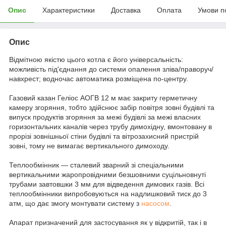
Опис
Характеристики
Доставка
Оплата
Умови п
Опис
Відмітною якістю цього котла є його універсальність:
можливість під'єднання до системи опалення зліва/праворуч/
навхрест; водночас автоматика розміщена по-центру.
Газовий казан Геліос АОГВ 12 м має закриту герметичну
камеру згоряння, тобто здійснює забір повітря зовні будівлі та
випуск продуктів згоряння за межі будівлі за межі власних
горизонтальних каналів через трубу димохідну, вмонтовану в
прорізі зовнішньої стіни будівлі та вітрозахисний пристрій
зовні, тому не вимагає вертикального димоходу.
Теплообмінник — сталевий зварний зі спеціальними
вертикальними жаропровідними безшовними суцільновнуті
трубами завтовшки 3 мм для відведення димових газів. Всі
теплообмінники випробовуються на надлишковий тиск до 3
атм, що дає змогу монтувати систему з
насосом
.
Апарат призначений для застосування як у відкритій, так і в