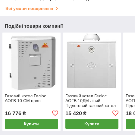
Всі умови повернення
Подібні товари компанії
Газовий котел Геліос
Газовий котел Геліос
Газо
АОГВ 10 СМ прав.
АОГВ 10ДМ лівий.
АОГ
Підлоговий газовий котел
Підл
одноконтурний
одно
16 776
15 420
18 
₴
₴
димохідний 10 кВт
димо
Купити
Купити