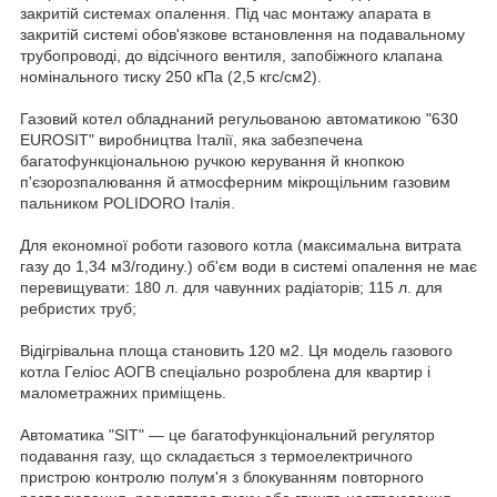
закритій системах опалення. Під час монтажу апарата в
закритій системі обов'язкове встановлення на подавальному
трубопроводі, до відсічного вентиля, запобіжного клапана
номінального тиску 250 кПа (2,5 кгс/см
2
).
Газовий котел обладнаний регульованою автоматикою "630
EUROSIT" виробництва Італії, яка забезпечена
багатофункціональною ручкою керування й кнопкою
п'єзорозпалювання й атмосферним мікрощільним газовим
пальником POLIDORO Італія.
Для економної роботи газового котла (максимальна витрата
газу до 1,34 м
3
/годину.) об'єм води в системі опалення не має
перевищувати: 180 л. для чавунних радіаторів; 115 л. для
ребристих труб;
Відігрівальна площа становить 120 м
2
. Ця модель газового
котла Геліос АОГВ спеціально розроблена для квартир і
малометражних приміщень.
Автоматика "SIT" — це багатофункціональний регулятор
подавання газу, що складається з термоелектричного
пристрою контролю полум'я з блокуванням повторного