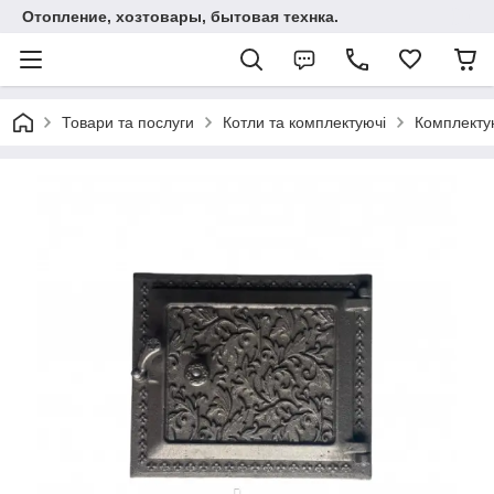
Отопление, хозтовары, бытовая технка.
Товари та послуги
Котли та комплектуючі
Комплектую