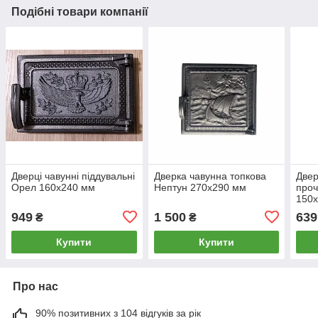
Подібні товари компанії
Дверці чавунні піддувальні
Дверка чавунна топкова
Двер
Орел 160х240 мм
Нептун 270х290 мм
про
150
949
1 500
639
₴
₴
Купити
Купити
Про нас
90% позитивних з 104 відгуків за рік