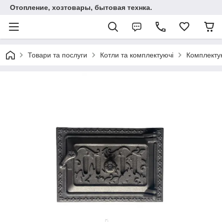
Отопление, хозтовары, бытовая технка.
Товари та послуги
Котли та комплектуючі
Комплектую