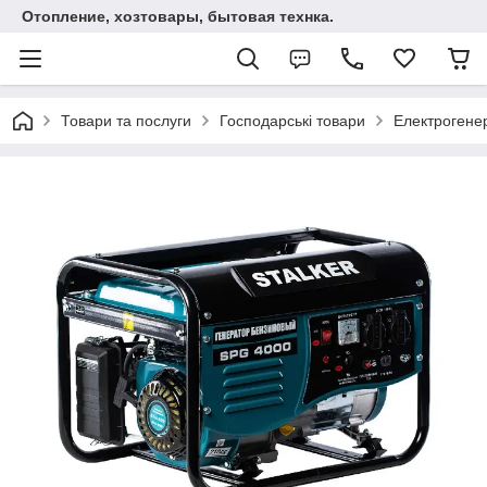
Отопление, хозтовары, бытовая технка.
Товари та послуги
Господарські товари
Електрогене