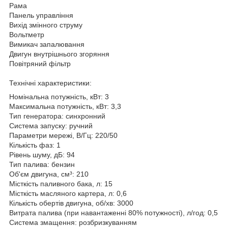
Рама
Панель управління
Вихід змінного струму
Вольтметр
Вимикач запалювання
Двигун внутрішнього згоряння
Повітряний фільтр
Технічні характеристики:
Номінальна потужність, кВт: 3
Максимальна потужність, кВт: 3,3
Тип генератора: синхронний
Система запуску: ручний
Параметри мережі, В/Гц: 220/50
Кількість фаз: 1
Рівень шуму, дБ: 94
Тип палива: бензин
Об'єм двигуна, см³: 210
Місткість паливного бака, л: 15
Місткість масляного картера, л: 0,6
Кількість обертів двигуна, об/хв: 3000
Витрата палива (при навантаженні 80% потужності), л/год: 0,5
Система змащення: розбризкуванням