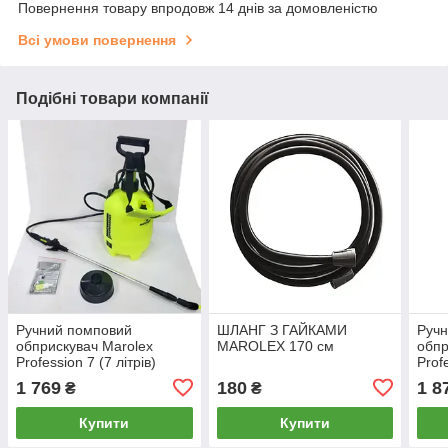
Повернення товару впродовж 14 днів за домовленістю
Всі умови повернення
Подібні товари компанії
Ручний помповий
ШЛАНГ З ГАЙКАМИ
Руч
обприскувач Marolex
MAROLEX 170 см
обпр
Profession 7 (7 літрів)
Prof
1 769
180
1 8
₴
₴
Купити
Купити