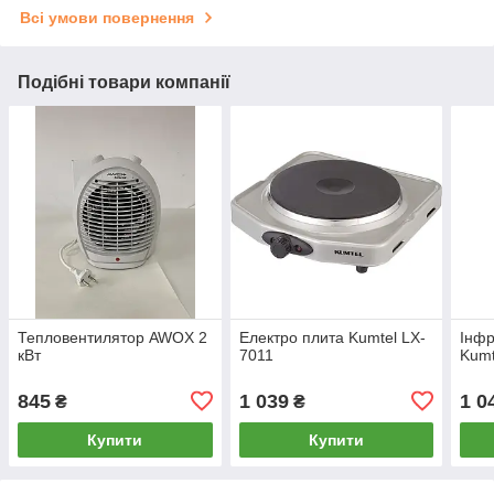
Всі умови повернення
Подібні товари компанії
Тепловентилятор AWOX 2
Електро плита Kumtel LX-
Інфр
кВт
7011
Kumt
845
1 039
1 0
₴
₴
Купити
Купити