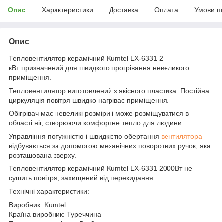
Опис
Характеристики
Доставка
Оплата
Умови п
Опис
Тепловентилятор керамічний Kumtel LX-6331 2
кВт призначений для швидкого прогрівання невеликого
приміщення.
Тепловентилятор виготовлений з якісного пластика. Постійна
циркуляція повітря швидко нагріває приміщення.
Обігрівач має невеликі розміри і може розміщуватися в
області ніг, створюючи комфортне тепло для людини.
Управління потужністю і швидкістю обертання
вентилятора
відбувається за допомогою механічних поворотних ручок, якa
розташованa зверху.
Тепловентилятор керамічний Kumtel LX-6331 2000Вт не
сушить повітря, захищений від перекидання.
Технічні характеристики:
Виробник: Kumtel
Країна виробник: Туреччина