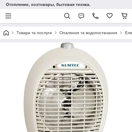
Отопление, хозтовары, бытовая технка.
Товари та послуги
Опалення та водопостачання
Еле