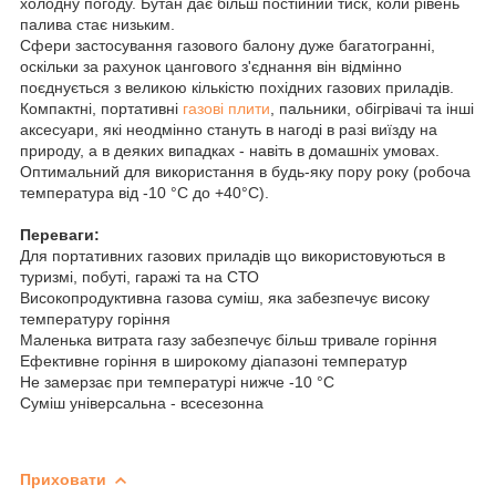
холодну погоду. Бутан дає більш постійний тиск, коли рівень
палива стає низьким.
Сфери застосування газового балону дуже багатогранні,
оскільки за рахунок цангового з'єднання він відмінно
поєднується з великою кількістю похідних газових приладів.
Компактні, портативні
газові плити
, пальники, обігрівачі та інші
аксесуари, які неодмінно стануть в нагоді в разі виїзду на
природу, а в деяких випадках - навіть в домашніх умовах.
Оптимальний для використання в будь-яку пору року (робоча
температура від -10 °С до +40°С).
Переваги:
Для портативних газових приладів що використовуються в
туризмі, побуті, гаражі та на СТО
Високопродуктивна газова суміш, яка забезпечує високу
температуру горіння
Маленька витрата газу забезпечує більш тривале горіння
Ефективне горіння в широкому діапазоні температур
Не замерзає при температурі нижче -10 °С
Суміш універсальна - всесезонна
Приховати