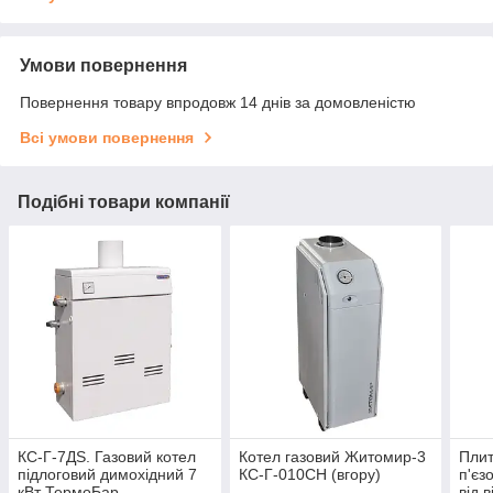
Умови повернення
Повернення товару впродовж 14 днів за домовленістю
Всі умови повернення
Подібні товари компанії
КС-Г-7ДS. Газовий котел
Котел газовий Житомир-3
Плит
підлоговий димохідний 7
КС-Г-010СН (вгору)
п'єз
кВт ТермоБар
від 