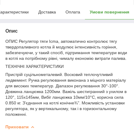
арактеристики
Доставка
Оплата
Умови повернення
Опис
ОПИС Регулятор тяги Icma, автоматично контролює тягу
твердопаливного котла й модулює інтенсивність горіння,
забезпечуючи, у такий спосіб, підтримання температури води
в котлі на потрібному рівні, чималу економію витрати палива.
ТЕХНІЧНІ ХАРАКТЕРИСТИКИ
Пристрій суцільнометалевий. Восковий теплочутливий
ледвемент. Ручка регулювання виконана з міцного матеріалу
для високих температур. Діапазон регулювання 30°-100°.
Довжина ланцюжка 1200мм. Важіль шестигранний з ухилом в
120°, 115х145мм, Вибіг ланцюжка 10мм/10°C, корисна сила
0.850 кг. З'єднання на котлі конічне¾". Можливість установки
регулятора, як у вертикальному, так і в горизонтальному
положенні.
Приховати