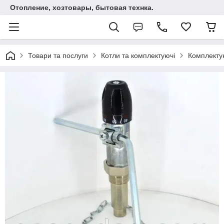
Отопление, хозтовары, бытовая технка.
Товари та послуги
Котли та комплектуючі
Комплектую