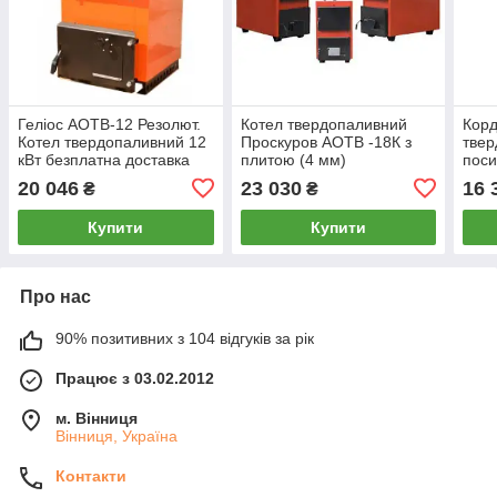
Геліос АОТВ-12 Резолют.
Котел твердопаливний
Корд
Котел твердопаливний 12
Проскуров АОТВ -18К з
твер
кВт безплатна доставка
плитою (4 мм)
поси
безп
20 046
23 030
16 
₴
₴
Купити
Купити
Про нас
90% позитивних з 104 відгуків за рік
Працює з 03.02.2012
м. Вінниця
Вінниця, Україна
Контакти