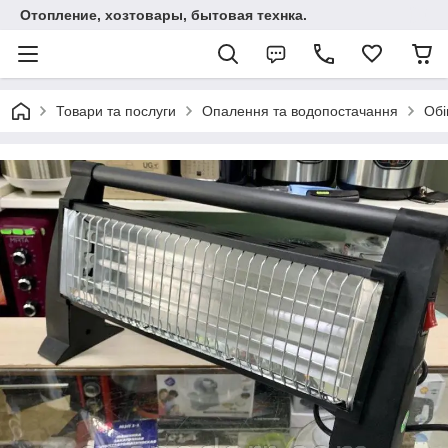
Отопление, хозтовары, бытовая технка.
Товари та послуги
Опалення та водопостачання
Обі