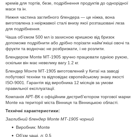
кремів для тортів, безе, подрібнення продуктів до однорідної
маси та ін.
Нижня частина заглибного блендера — це ніжка, вона
виготовлена з неіржавкої сталі внизу якої розташовані леза
для подрібнення.
Чаша об'ємом 500 мл із захисною кришкою від бризок
допоможе подрібнити або дрібно порізати найм'якіші овочі та
фрукти та водночас не розбризкати, і не розлити.
Блендером Monte МТ-1905 зручно працювати однією рукою,
оскільки він має невелику вагу 1.2 кг.
Блендер Монте МТ-1905 виготовлений у Китаї на заводі
побутової техніки та відповідає європейському знаку якості
ISO-9001. Гарантія від виробника 12 місяців за умови
правильної експлуатації.
Компанія АРТ-ВК є офіційним дистриб'ютором торгової марки
Monte на території міста Вінниця та Вінницькою області.
Технічні характеристики:
Заглибний блендер Monte МТ-1905 чорний
Виробник: Monte
Об'єм чаші, л: 0.5