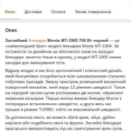
Опис
Доставка
Оплата
Умови повернення
Опис
Заглибний
блендер
Monte MT-1905 700 Вт чорний
— це
«наймолодший брат» моделі блендера Monte MT-1904. За
потужністю та дизайном це абсолютно схожі на загрудні
блендери, виняток тільки в одному, у моделі MT-1905 немає
насадки для замішування тіста.
Відразу впадає в око його ергономічний і елегантний дизайн,
який безсумнівно сподобається всім шанувальникам стильних
побутових приладів. Зверху пристрою розміщений механічний
поворотний механізм, який керує 12 рівнями швидкості. Також
на передній частині ручки розташовані дві кнопки, обрамлені
червоним кольором. Перша кнопка вмикає блендер Монте з
попередньо встановленою швидкістю, а друга весь час
працює в режимі TURBO, тобто на максимальній швидкості.
За допомогою якого, ви можете збити крем, яйця, дрібно
нарізати або подрібнити овочі та фрукти. Заглибні блендери
чаші всього використовують під час приготування крем-супів,