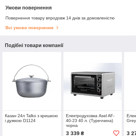
Умови повернення
Повернення товару впродовж 14 днів за домовленістю
Всі умови повернення
Подібні товари компанії
Казан 24л Talko з кришкою
Електродуховка Asel AF-
Елек
і дужкою D1124
40-23 40 л. (Туреччина)
Grey
чорна
3 339
3 2
₴