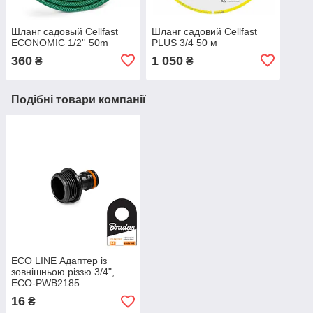
Шланг садовый Cellfast
Шланг садовий Cellfast
ECONOMIC 1/2'' 50m
PLUS 3/4 50 м
360
1 050
₴
₴
Подібні товари компанії
ECO LINE Адаптер із
зовнішньою різзю 3/4",
ECO-PWB2185
16
₴