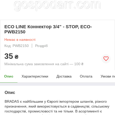
ECO LINE Коннектор 3/4" - STOP, ECO-
PWB2150
Немає в наявності
Код: PWB2150
Роздріб
35
₴
Мінімальна сума замовлення на сайті — 100 ₴
Опис
Характеристики
Доставка
Оплата
Умови п
Опис
BRADAS є найбільшим у Європі імпортером шлангів, різного
призначення, який використовується в садівництві, сільському
господарстві, промисловості та не тільки. В асортименті є