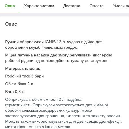
Опис
Характеристики
Доставка
Оплата
Умови п
Опис
Ручний обприскувач IGNIS 12 л. чудово підійде для
оброблення клумб і невеликих грядок.
Міцна латунна насадка дає змогу регулювати дисперсію
робочої рідини від поліеподібного туману до струменя.
Матеріал: пластик
Робочий тиск 3 бари
Об'єм бака 2 л
Вага 0,8 кг
Обприскувач: об'єм ємності 2 л надійна
герметичність.Оприскувач застосовується для хімічної
обробки сільськогосподарських культур, може
застосовуватися для зрошення, живлення та захисту рослин.
Можуть також використовуватися для дезінсекції, дезінфекції,
миття вікон, стін та з іншою метою.