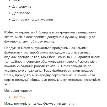
Для дерунів
Для ковбас
Для тертки та шаткування
Rotex
— український бренд із міжнародними стандартами
якості, місія якого: зробити доступною сучасну, надійну та
функціональну побутову техніку.
Продукція Rotex випускається провідними азійськими
фабриками, які виробляють продукцію і для всесвітньо
відомих брендів (hilips, Moulinex, Braun та ін.) Гарантія якості
та надійності, сервісне обслуговування європейського рівня —
важливі складники роботи компанії. Rotex завжди на боці
українського споживача. Тому фабрики, з якими працює
Rotex, проходять міжнародну сертифікацію, а кожна нова
партія продукції піддається ретельному контролю інспекцією
якості.
Матеріал корпусу
Пластик
Макс. потужність під час блокування двигуна