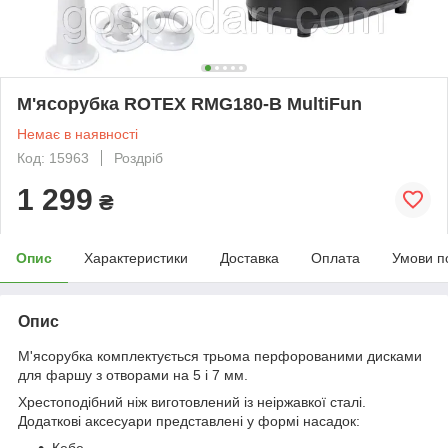
М'ясорубка ROTEX RMG180-B MultiFun
Немає в наявності
Код: 15963
Роздріб
1 299
₴
Опис
Характеристики
Доставка
Оплата
Умови п
Опис
М'ясорубка комплектується трьома перфорованими дисками
для фаршу з отворами на 5 і 7 мм.
Хрестоподібний ніж виготовлений із неіржавкої сталі.
Додаткові аксесуари представлені у формі насадок:
Кебе