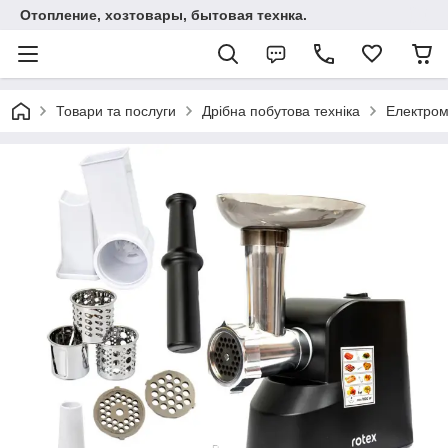
Отопление, хозтовары, бытовая технка.
Товари та послуги
Дрібна побутова техніка
Електром