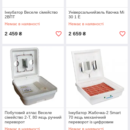
Інкубатор Веселе сімейство
Універсальнийзель Квочка Mi
2ВПТ
30 1 Е
Немає в наявності
Немає в наявності
2 459
2 659
₴
₴
Побутовий атлас Веселе
Інкубатор Жабочка-2 Smart
сімейство 2-Т, 80 яєць ручний
70 яєць механічний
переворот
переворот із цифровим
терморегулятором
Немає в наявності
Немає в наявності