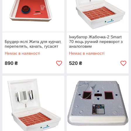
Інкубатор Жабочка-2 Smart
Брудер-яслі Жита для курчат,
70 яєць ручний переворот з
перепелять, качать, гусасят
аналоговим
терморегулятором
Немає в наявності
Немає в наявності
890
520
₴
₴