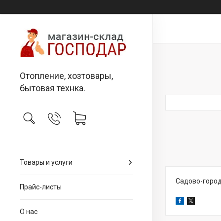
Отопление, хозтовары,
бытовая технка.
Товары и услуги
Садово-город
Прайс-листы
О нас