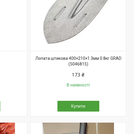
Лопата штикова 400×210×1.3мм 0.8кг GRAD
(5046815)
173 ₴
В наявності
Купити