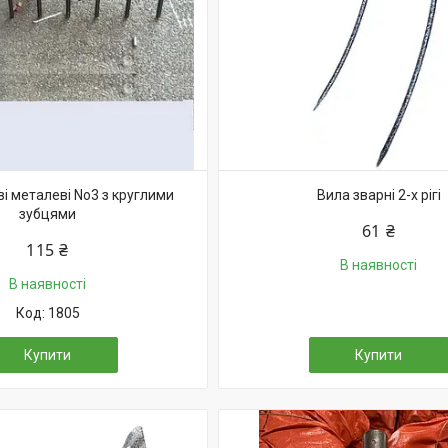
ві металеві No3 з круглими
Вила зварні 2-х рігі
зубцями
61 ₴
115 ₴
В наявності
В наявності
1805
Купити
Купити