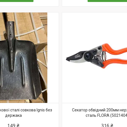
ової сталі совкова Ignis без
Секатор обвідний 200мм не
держака
сталь FLORA (5021404
149 ₴
316 ₴